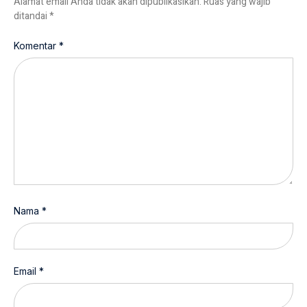
Alamat email Anda tidak akan dipublikasikan.
Ruas yang wajib
ditandai
*
Komentar
*
Nama
*
Email
*