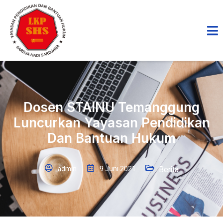
Dosen STAINU Temanggung
Luncurkan Yayasan Pendidikan
Dan Bantuan Hukum
admin
9 Juni 2021
Berita