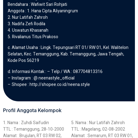
Bendahara : Wafiwit Sari Rohjati
Anggota : 1. Hana Cipta Aliyaningrum
2. Nur Latifah Zahroh
3. Nadifa Zefi Rodila
4. Uswatun Khasanah
5. Rivalianus Titus Prakoso
c. Alamat Usaha : Lingk. Tepungsari RT 01/ RW 01, Kel. Walitelon
Selatan, Kec. Temanggung, Kab. Temanggung, Jawa Tengah,
Kode Pos 56219
d. Informasi Kontak : – Telp / WA : 087704813316
– Instagram : @ neenastyle_official
– Shopee : http://shopee.co.id/neena.style
Profil Anggota Kelompok
1. Nama : Zuhdi Saifudin
5. Nama : Nur Latifah Zahroh
TTL : Temanggung, 28-10-2000
TTL : Magelang, 02-08-2002
Alamat : Brujulan, RT 03 RW 02,
Alamat : Semarum, RT 03 RW 01,