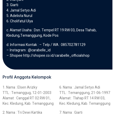
3. Giarti
4. Jamal Setyo Adi
5. Adelista Nurul
6. Cholifatul Ulya
c. Alamat Usaha : Dsn. Tempel RT 19 RW 03, Desa Tlahab,
Kledung,Temanggung, Kode Pos
d. Informasi Kontak : – Telp / WA : 085702781129
– Instagram : @carabelle_id
– Shopee http://shopee.co.id/carabelle_officialshop
Profil Anggota Kelompok
1. Nama : Elsen Arizky
6. Nama : Jamal Setyo Adi
TTL : Temanggug, 12-01-2003
TTL : Temanggung, 21-06-1997
Alamat : Canggal RT 02 RW 01,
Alamat : Tlahap RT 14 RW 03,
Kec. Kledung, Kab. Temanggung
Kec. Kledung, Kab. Temanggung
2. Nama : Tri Dewi Kartika
7. Nama : Giarti