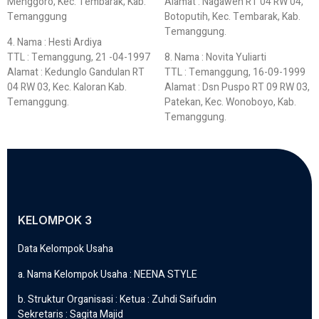
Menggoro, Kec. Tembarak, Kab.
Alamat : Nagawen RT 04 RW 04,
Temanggung
Botoputih, Kec. Tembarak, Kab.
Temanggung.
4. Nama : Hesti Ardiya
TTL : Temanggung, 21 -04-1997
8. Nama : Novita Yuliarti
Alamat : Kedunglo Gandulan RT
TTL : Temanggung, 16-09-1999
04 RW 03, Kec. Kaloran Kab.
Alamat : Dsn Puspo RT 09 RW 03,
Temanggung.
Patekan, Kec. Wonoboyo, Kab.
Temanggung.
KELOMPOK 3
Data Kelompok Usaha
a. Nama Kelompok Usaha : NEENA STYLE
b. Struktur Organisasi : Ketua : Zuhdi Saifudin
Sekretaris : Sagita Majid