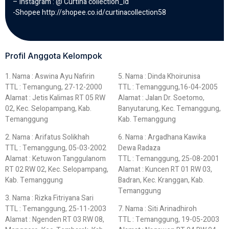
– Instagram : @ Curtina collection_id
-Shopee http://shopee.co.id/curtinacollection58
Profil Anggota Kelompok
1. Nama : Aswina Ayu Nafirin
5. Nama : Dinda Khoirunisa
TTL : Temangung, 27-12-2000
TTL : Temanggung,16-04-2005
Alamat : Jetis Kalimas RT 05 RW
Alamat : Jalan Dr. Soetomo,
02, Kec. Selopampang, Kab.
Banyutarung, Kec. Temanggung,
Temanggung
Kab. Temanggung
2. Nama : Arifatus Solikhah
6. Nama : Argadhana Kawika
TTL : Temanggung, 05-03-2002
Dewa Radaza
Alamat : Ketuwon Tanggulanom
TTL : Temanggung, 25-08-2001
RT 02 RW 02, Kec. Selopampang,
Alamat : Kuncen RT 01 RW 03,
Kab. Temanggung
Badran, Kec. Kranggan, Kab.
Temanggung
3. Nama : Rizka Fitriyana Sari
TTL : Temanggung, 25-11-2003
7. Nama : Siti Arinadhiroh
Alamat : Ngenden RT 03 RW 08,
TTL : Temanggung, 19-05-2003