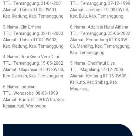
TTL : Temanggung, 21-04-2001
TTL : Temanggung, 07-12-1999
Alamat : Tlahap RT 05 RW 01,
Alamat : Jambon I RT 03 RW 04,
Kec. Kledung, Kab. Temanggung
Kec. Bulu, Kab. Temanggung
3. Nama : Elin Erfiana
8. Nama : Adelista Nurul Alfiana
TTL : Temanggung, 02-11-2000
TTL : Temanggung, 25-06-2002
Alamat : Tlahap RT 04 RW 03,
Alamat : Kedondong RT 03 RW
Kec. Kledung, Kab. Temanggung
06, Manding, Kec. Temanggung,
Kab. Temanggung
4. Nama : Reni Kisnu Vera Dani
TTL : Temanggung, 15-05-2002
9. Nama : Cholifatul Ulya
Alamat : Glapansari RT 01 RW 03,
TTL : Magelang, 14-12-2003
Kec. Parakan, Kab. Temanggung
Alamat : Ketitang RT 16 RW 08,
Kalikuto, Kec.Grabag, Kab.
5. Nama : Indriyani
Magelang
TTL : Wonosobo, 08-03-1999
Alamat : Buntu RT 09 RW 05, Kec.
Kejajar, Kab. Wonosobo