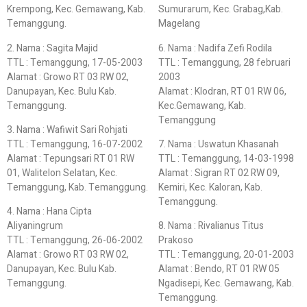
Krempong, Kec. Gemawang, Kab.
Sumurarum, Kec. Grabag,Kab.
Temanggung.
Magelang
2. Nama : Sagita Majid
6. Nama : Nadifa Zefi Rodila
TTL : Temanggung, 17-05-2003
TTL : Temanggung, 28 februari
Alamat : Growo RT 03 RW 02,
2003
Danupayan, Kec. Bulu Kab.
Alamat : Klodran, RT 01 RW 06,
Temanggung.
Kec.Gemawang, Kab.
Temanggung
3. Nama : Wafiwit Sari Rohjati
TTL : Temanggung, 16-07-2002
7. Nama : Uswatun Khasanah
Alamat : Tepungsari RT 01 RW
TTL : Temanggung, 14-03-1998
01, Walitelon Selatan, Kec.
Alamat : Sigran RT 02 RW 09,
Temanggung, Kab. Temanggung.
Kemiri, Kec. Kaloran, Kab.
Temanggung.
4. Nama : Hana Cipta
Aliyaningrum
8. Nama : Rivalianus Titus
TTL : Temanggung, 26-06-2002
Prakoso
Alamat : Growo RT 03 RW 02,
TTL : Temanggung, 20-01-2003
Danupayan, Kec. Bulu Kab.
Alamat : Bendo, RT 01 RW 05
Temanggung.
Ngadisepi, Kec. Gemawang, Kab.
Temanggung.