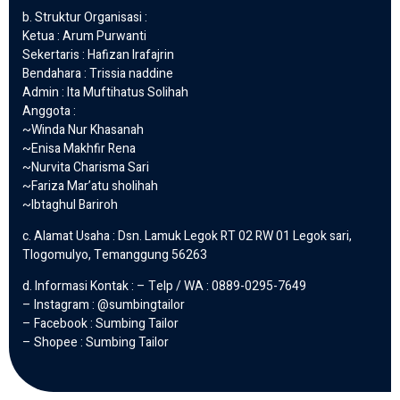
b. Struktur Organisasi :
Ketua : Arum Purwanti
Sekertaris : Hafizan Irafajrin
Bendahara : Trissia naddine
Admin : Ita Muftihatus Solihah
Anggota :
~Winda Nur Khasanah
~Enisa Makhfir Rena
~Nurvita Charisma Sari
~Fariza Mar’atu sholihah
~Ibtaghul Bariroh
c. Alamat Usaha : Dsn. Lamuk Legok RT 02 RW 01 Legok sari,
Tlogomulyo, Temanggung 56263
d. Informasi Kontak : – Telp / WA : 0889-0295-7649
– Instagram : @sumbingtailor
– Facebook : Sumbing Tailor
– Shopee : Sumbing Tailor